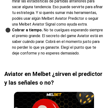
mirar las estadísticas de partidas anteriores para
sacar alguna tendencia. Eso puede servirte para afinar
tu estrategia. Y si querés sumar más herramientas,
podés usar algún Melbet Aviator Predictor o seguir
una Melbet Aviator Signal como ayuda extra.
Cobrar a tiempo.
No te cuelgues esperando siempre
el premio grande. El secreto del game Aviator está en
saber cuándo parar. Cobrá en el momento justo para
no perder lo que ya ganaste. Elegí el punto que te
deje conforme y no esperes demasiado.
Aviator en Melbet ¿sirven el predictor
y las señales o no?