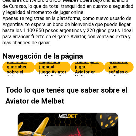
celulares con Android o iOS. Melbet opera bajo una licencia
de Curazao, lo que da total tranquilidad en cuanto a seguridad
y legalidad al momento de jugar online.
Apenas te registrás en la plataforma, como nuevo usuario de
Argentina, te espera un bono de bienvenida que puede llegar
hasta los 1.109.850 pesos argentinos y 220 giros gratis. Ideal
para arrancar fuerte en el game Aviator, con ventajas extra y
más chances de ganar.
Navegación de la página
Todo lo
¿Cómo
Consejos y
¿Sirven el
que tenés
empezar a
trucos para
predictor
que saber
jugar al
jugar
y las
sobre el
juego Aviator
Aviator en
señales o
Aviator
en Melbet?
Melbet
no?
Todo lo que tenés que saber sobre el
Aviator de Melbet