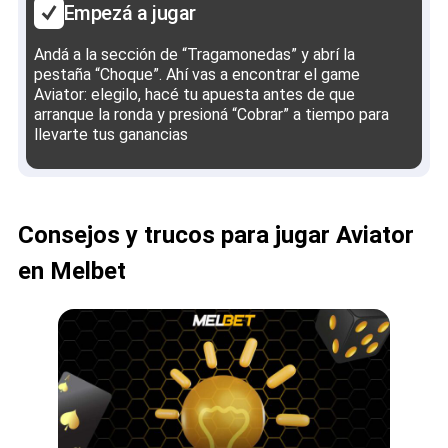
Empezá a jugar
Andá a la sección de “Tragamonedas” y abrí la
pestaña “Choque”. Ahí vas a encontrar el game
Aviator: elegilo, hacé tu apuesta antes de que
arranque la ronda y presioná “Cobrar” a tiempo para
llevarte tus ganancias
Consejos y trucos para jugar Aviator
en Melbet