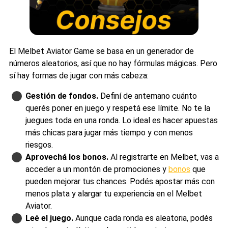
El Melbet Aviator Game se basa en un generador de
números aleatorios, así que no hay fórmulas mágicas. Pero
sí hay formas de jugar con más cabeza:
Gestión de fondos.
Definí de antemano cuánto
querés poner en juego y respetá ese límite. No te la
juegues toda en una ronda. Lo ideal es hacer apuestas
más chicas para jugar más tiempo y con menos
riesgos.
Aprovechá los bonos.
Al registrarte en Melbet, vas a
acceder a un montón de promociones y
bonos
que
pueden mejorar tus chances. Podés apostar más con
menos plata y alargar tu experiencia en el Melbet
Aviator.
Leé el juego.
Aunque cada ronda es aleatoria, podés